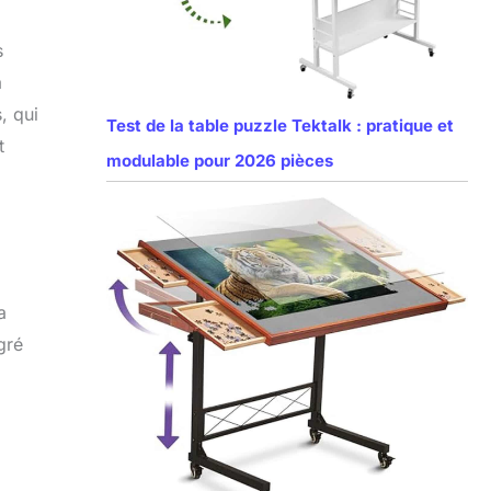
s
a
, qui
Test de la table puzzle Tektalk : pratique et
t
modulable pour 2026 pièces
a
gré