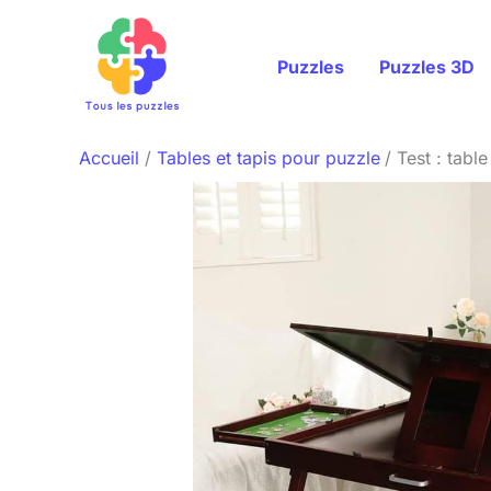
Aller
au
Puzzles
Puzzles 3D
contenu
Accueil
Tables et tapis pour puzzle
Test : tabl