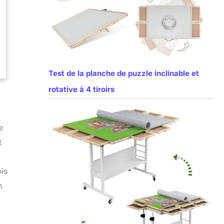
Test de la planche de puzzle inclinable et
rotative à 4 tiroirs
e
t
is
n