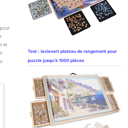
 pour
r
e et
Test : lavievert plateau de rangement pour
on
puzzle jusqu’à 1000 pièces
du