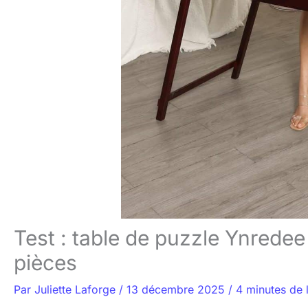
Test : table de puzzle Ynredee 
pièces
Par
Juliette Laforge
/
13 décembre 2025
/
4 minutes de 