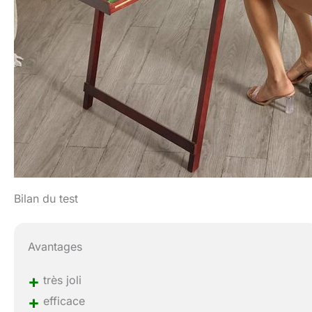
Bilan du test
Avantages
+
très joli
+
efficace