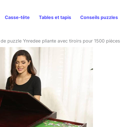
Casse-tête
Tables et tapis
Conseils puzzles
e de puzzle Ynredee pliante avec tiroirs pour 1500 pièces