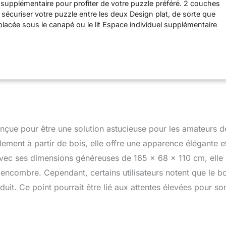
 supplémentaire pour profiter de votre puzzle préféré. 2 couches
 sécuriser votre puzzle entre les deux Design plat, de sorte que
 placée sous le canapé ou le lit Espace individuel supplémentaire
os puzzles préférés. Trois grands espaces pour trier les puzzles.
onçue pour être une solution astucieuse pour les amateurs d
alement à partir de bois, elle offre une apparence élégante e
 Avec ses dimensions généreuses de 165 x 68 x 110 cm, elle
encombre. Cependant, certains utilisateurs notent que le bo
duit. Ce point pourrait être lié aux attentes élevées pour so