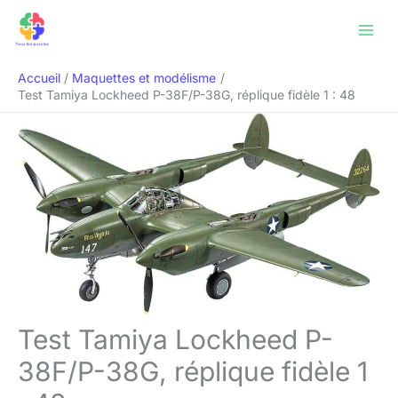
Aller
Rechercher
au
contenu
Accueil
Maquettes et modélisme
Test Tamiya Lockheed P-38F/P-38G, réplique fidèle 1 : 48
Test Tamiya Lockheed P-
38F/P-38G, réplique fidèle 1