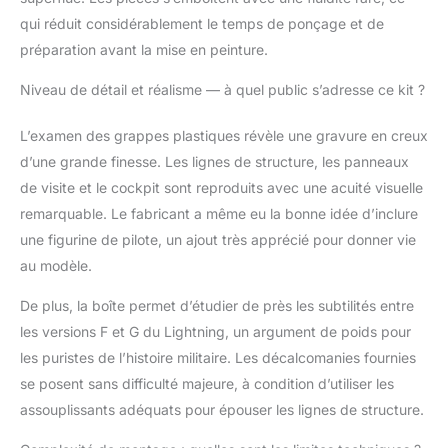
outils, la colle et les
peintures ne sont pas
qui réduit considérablement le temps de ponçage et de
inclus dans la livraison
préparation avant la mise en peinture.
du kit en plastique.
Ceux-ci doivent être
Niveau de détail et réalisme — à quel public s’adresse ce kit ?
achetés en option.
L’examen des grappes plastiques révèle une gravure en creux
d’une grande finesse. Les lignes de structure, les panneaux
de visite et le cockpit sont reproduits avec une acuité visuelle
remarquable. Le fabricant a même eu la bonne idée d’inclure
une figurine de pilote, un ajout très apprécié pour donner vie
au modèle.
De plus, la boîte permet d’étudier de près les subtilités entre
les versions F et G du Lightning, un argument de poids pour
les puristes de l’histoire militaire. Les décalcomanies fournies
se posent sans difficulté majeure, à condition d’utiliser les
assouplissants adéquats pour épouser les lignes de structure.