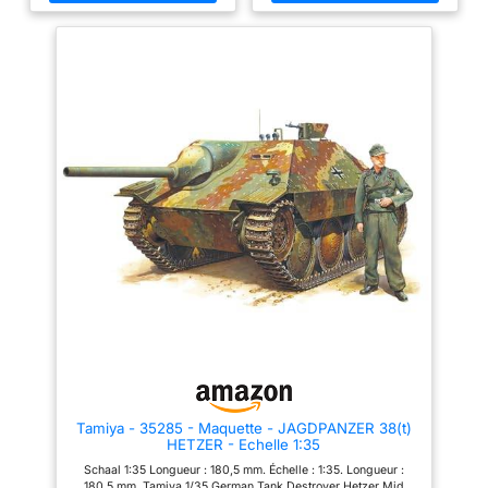
Les instructions de montage
accompagné d'une notice de
sont bien sûr incluses dans la
montage étape par étape ou
livraison. Sur la base des
illustrée (français non garanti).
instructions de montage, les
Les instructions de montage
pièces ajustées doivent être
sont bien sûr incluses dans la
assemblées. La peinture des
livraison. Sur la base des
pièces peut être réalisée selon
instructions de montage, les
vos propres idées. Les outils, la
pièces ajustées doivent être
colle et les peintures ne sont
assemblées. La peinture des
pas inclus dans la livraison du
pièces peut être réalisée selon
kit en plastique. Ceux-ci
vos propres idées. Les outils, la
doivent être achetés en option.
colle et les peintures ne sont
pas inclus dans la livraison du
kit en plastique. Ceux-ci
doivent être achetés en option.
Tamiya - 35285 - Maquette - JAGDPANZER 38(t)
HETZER - Echelle 1:35
Schaal 1:35 Longueur : 180,5 mm. Échelle : 1:35. Longueur :
180,5 mm. Tamiya 1/35 German Tank Destroyer Hetzer Mid