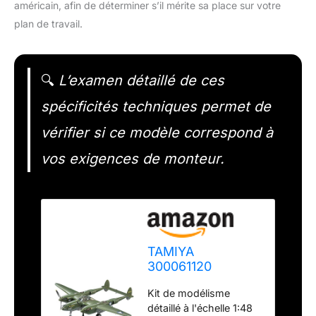
américain, afin de déterminer s’il mérite sa place sur votre
plan de travail.
🔍
L’examen détaillé de ces
spécificités techniques permet de
vérifier si ce modèle correspond à
vos exigences de monteur.
TAMIYA
300061120
Lockheed P-38F
Kit de modélisme
P-38G Véhicule
détaillé à l'échelle 1:48
1:48 US P-38 F/G