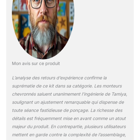
ajustées doivent être
assemblées. La
peinture des pièces
peut être réalisée
selon vos propres
idées. Les outils, la
colle et les peintures
ne sont pas inclus
dans la livraison du
kit en plastique.
Mon avis sur ce produit
Ceux-ci doivent être
achetés en option.
L’analyse des retours d’expérience confirme la
suprématie de ce kit dans sa catégorie. Les monteurs
chevronnés saluent unanimement l’ingénierie de Tamiya,
soulignant un ajustement remarquable qui dispense de
toute séance fastidieuse de ponçage. La richesse des
détails est fréquemment mise en avant comme un atout
majeur du produit. En contrepartie, plusieurs utilisateurs
mettent en garde contre la complexité de l’assemblage,