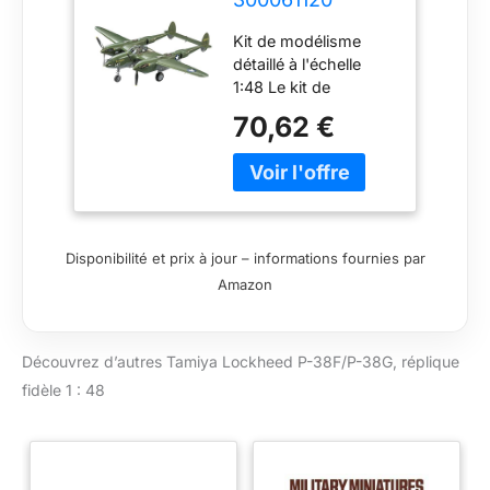
Lockheed P-38F
Kit de modélisme
P-38G Véhicule
détaillé à l'échelle
1:48 US P-38 F/G
1:48 Le kit de
Lightning,
construction de
réplique fidèle à
70,62 €
qualité supérieure de
l'original,
TAMIYA doit être
modélisme, kit
monté par vous-
de Construction
même. Le montage
en Plastique,
autonome est
Bricolage,
accompagné d'une
Loisirs, Collage,
Disponibilité et prix à jour – informations fournies par
notice de montage
kit Plastique,
Amazon
étape par étape ou
illustrée (français non
garanti). Les
Découvrez d’autres Tamiya Lockheed P-38F/P-38G, réplique
instructions de
montage sont bien
fidèle 1 : 48
sûr incluses dans la
livraison. Sur la base
des instructions de
montage, les pièces