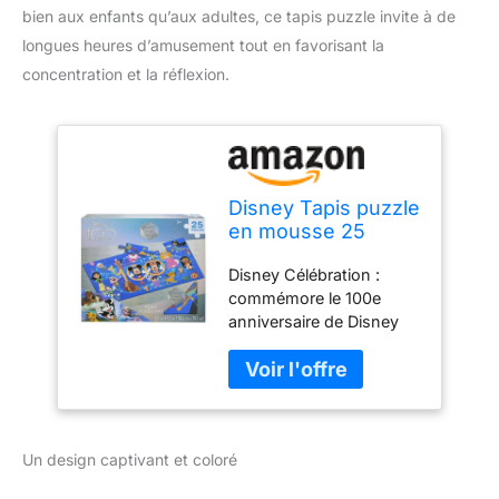
bien aux enfants qu’aux adultes, ce tapis puzzle invite à de
longues heures d’amusement tout en favorisant la
concentration et la réflexion.
Disney Tapis puzzle
en mousse 25
pièces
Disney Célébration :
commémore le 100e
anniversaire de Disney
avec des personnages
emblématiques. Grandes
pièces en mousse : sûr
et facile à manipuler pour
les jeunes enfants. Jeu
Un design captivant et coloré
éducatif : favorise la
coordination œil-main et