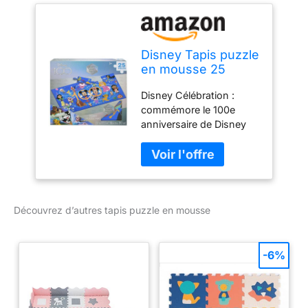
Disney Tapis puzzle
en mousse 25
pièces
Disney Célébration :
commémore le 100e
anniversaire de Disney
avec des personnages
emblématiques. Grandes
pièces en mousse : sûr
et facile à manipuler pour
les jeunes enfants. Jeu
Découvrez d’autres tapis puzzle en mousse
éducatif : favorise la
coordination œil-main et
les compétences
cognitives. Design coloré
-6%
: dispose d'illustrations
Disney vibrantes qui
captivent les jeunes