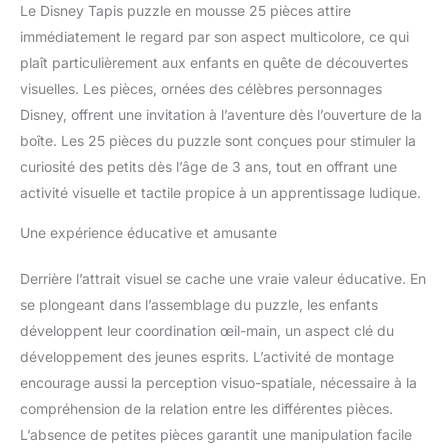
les compétences
Le Disney Tapis puzzle en mousse 25 pièces attire
cognitives. Design coloré
immédiatement le regard par son aspect multicolore, ce qui
: dispose d'illustrations
plaît particulièrement aux enfants en quête de découvertes
Disney vibrantes qui
visuelles. Les pièces, ornées des célèbres personnages
captivent les jeunes
imaginations. Utilisation
Disney, offrent une invitation à l’aventure dès l’ouverture de la
polyvalente : parfait pour
boîte. Les 25 pièces du puzzle sont conçues pour stimuler la
les salles de jeux, les
curiosité des petits dès l’âge de 3 ans, tout en offrant une
chambres à coucher, ou
activité visuelle et tactile propice à un apprentissage ludique.
comme tapis de sol
doux.
Une expérience éducative et amusante
Derrière l’attrait visuel se cache une vraie valeur éducative. En
se plongeant dans l’assemblage du puzzle, les enfants
développent leur coordination œil-main, un aspect clé du
développement des jeunes esprits. L’activité de montage
encourage aussi la perception visuo-spatiale, nécessaire à la
compréhension de la relation entre les différentes pièces.
L’absence de petites pièces garantit une manipulation facile