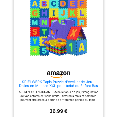
l'apprentissage de la marche à
L'ACUITÉ VISUELLE : Les
4 pattes Développement
textures, les couleurs et les
Moteur: Le tapis d'éveil et tapis
différents motifs animaux des
de motricité bébé stimule l'éveil
dalles à assembler encouragent
avec ses motifs colorés. La
la motricité fine et développent
texture antidérapante aide bébé
l'acuité visuelle de bébé.
à prendre confiance lors de ses
CARACTÉRISTIQUES ET
premiers déplacements en toute
ENTRETIEN : Ce tapis LUDI, aux
sécurité Entretien Simple: Ce
dimensions 90 x 90 x 1,2 cm,
tapis bébé est imperméable et
est 100 % en EVA (Ethylene
se nettoie d'un coup de chiffon
Vinyl Acetate). Il doit être lavé à
humide. Les dalles résistent aux
la main avec de l'eau froide.
taches de lait, à l'eau et aux
LUDI, UNE MARQUE QUI
aliments. Tu peux l'utiliser sans
SÉDUIT ENFANTS ET PARENTS
crainte au quotidien Pratique Et
: Depuis 1994, cette société
Portable: Le tapis de jeu bébé
française créée des jouets
se démonte facilement pour le
adaptés aux enfants de la
ranger ou le transporter. Léger
naissance à 5 ans. Des
et compact une fois démonté, tu
expériences ludiques qui
peux l'emporter partout pour
favorisent l'exploration, le
SPIELWERK Tapis Puzzle d'éveil et de Jeu -
créer un espace de jeu sécurisé
développement et
Dalles en Mousse XXL pour bébé ou Enfant Bas
l'apprentissage.
âge - Anti-dérapantes, avec Alphabet et Chiffres,
APPRENDRE EN JOUANT : Avec le tapis de jeu, l'imagination
86 pièces, 36 Dalles de 30x30cm
de vos enfants est sans limite. Différents mots et nombres
peuvent être créés à partir de différentes parties du tapis.
Aidez votre petit à découvrir le monde par le toucher et l'odorat
sur cette surface douce. ATTENTION : Ce modèle est non
36,99 €
compatible avec les versions précédentes. STIMULATION DE
LA MOTRICITÉ - Le tapis puzzle ABC de 3,3 m² améliore la