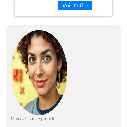
emblématiques. Grandes
pièces en mousse : sûr
et facile à manipuler pour
les jeunes enfants. Jeu
éducatif : favorise la
coordination œil-main et
les compétences
cognitives. Design coloré
: dispose d'illustrations
Disney vibrantes qui
captivent les jeunes
imaginations. Utilisation
polyvalente : parfait pour
les salles de jeux, les
chambres à coucher, ou
comme tapis de sol
doux.
Mon avis sur ce produit