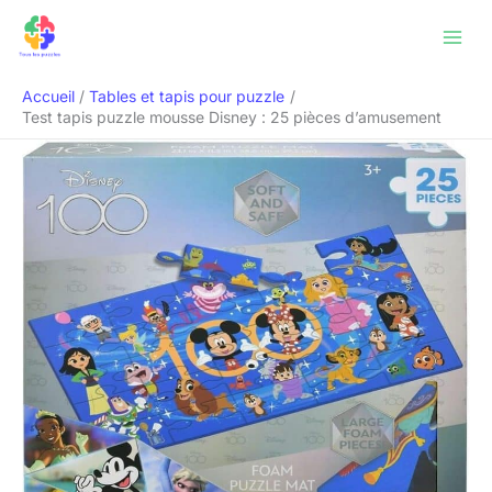
Aller
Rechercher
au
contenu
Accueil
Tables et tapis pour puzzle
Test tapis puzzle mousse Disney : 25 pièces d’amusement