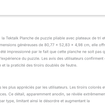
dépliés, ou convient aux jeux de puzzle de 1 000 pièces
liés. Fourni avec une housse en feutre - Fourni avec une housse
sister à la poussière et aux animaux domestiques, vous
tre en pause votre jeu de puzzle et de le garder en sécurité
ne fois.' Pratique à utiliser avec une excellente texture.
 colorés – Livré avec 8 tiroirs recouverts de feutre de différentes
 plus grande efficacité de jeu en assurant un tri facile. Chaque
vec un petit aimant pour s'assurer qu'il reste fermé pendant le
la Tektalk Planche de puzzle pliable avec plateaux de tri e
u de qualité supérieure : fabriqué en pin de qualité supérieure,
dimensions généreuses de 80,77 x 52,83 x 4,98 cm, elle off
. Le dessus de la table est recouvert de feutre gris pour
 été impressionné par le fait que cette planche ne soit pas 
s du puzzle de glisser. La couleur grise est idéale pour la
de puzzle dans différentes couleurs de fond, tandis que le tissu
l’expérience du puzzle. Les avis des utilisateurs confirment 
fisamment épais pour offrir une sensation confortable
et la praticité des tiroirs doublés de feutre.
 les plus appréciés par les utilisateurs. Les tiroirs colorés e
pièces. Ce détail, apparemment anodin, se révèle extrêmemen
par type, limitant ainsi le désordre et augmentant la