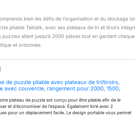
omprends bien les défis de l’organisation et du stockage lo
 pliable Tektalk, avec ses plateaux de tri et tiroirs intégr
des puzzles allant jusqu’à 2000 pièces tout en gardant chaque
udique et ordonnée.
e de puzzle pliable avec plateaux de tri/tiroirs,
le avec couvercle, rangement pour 2000, 1500,
ces de puzzle
otre plateau de puzzle est conçu pour être pliable afin de le
iliser et d’économiser de l’espace. Également livré avec 2
ues pour un déplacement facile. Le design portable vous permet
isir du puzzle partout où vous le souhaitez. Convient à la plupart
e de 2 000 pièces - La surface utilisable est de 103 × 78 cm
es). S'applique aux jeux de puzzle de 2 000 pièces lorsqu'ils