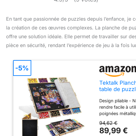
En tant que passionnée de puzzles depuis l’enfance, je c
la création de ces œuvres complexes. La planche de puzzle
offre une solution idéale. Elle permet de travailler sur 
pièce en sécurité, rendant l’expérience de jeu à la fois l
-5%
Tektalk Planch
table de puzz
1000, 500 piè
Design pliable - N
rendre facile à ut
poignées métalliq
de profiter du pla
94,62 €
des jeux de puzzl
89,99 €
(40,6 × 30,7 pouc