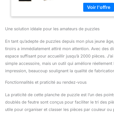
sont entièrement 
lorsqu'ils sont p
en feutre pour ré
permettant de met
jusqu'à la prochai
Une solution idéale pour les amateurs de puzzles
Comprend 8 tiroirs
couleurs pour une
tiroir est conçu a
En tant qu’adepte de puzzles depuis mon plus jeune âge, 
transport. Matéria
tiroirs a immédiatement attiré mon attention. Avec des 
robuste et durable
espace suffisant pour accueillir jusqu’à 2000 pièces. J’ai
empêcher les pièce
plupart des jeux 
simple accessoire, mais un outil qui améliore réellement 
en feutre est suf
impression, beaucoup soulignant la qualité de fabrication 
Fonctionnalités et praticité au rendez-vous
La praticité de cette planche de puzzle est l’un des points
doublés de feutre sont conçus pour faciliter le tri des 
utile pour organiser et classer les pièces par couleur ou 