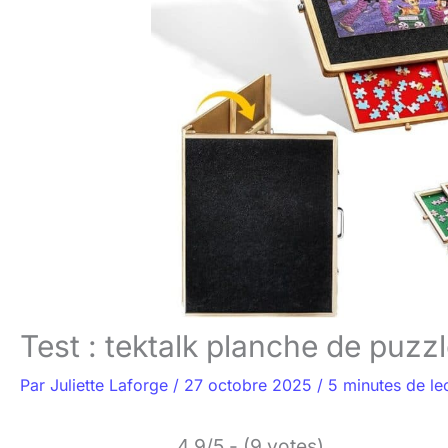
Test : tektalk planche de puzz
Par
Juliette Laforge
/
27 octobre 2025
/
5 minutes de le
4.9/5 - (9 votes)