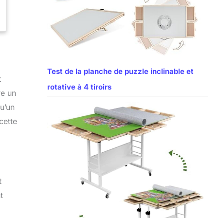
Test de la planche de puzzle inclinable et
t
rotative à 4 tiroirs
re un
qu’un
cette
t
t