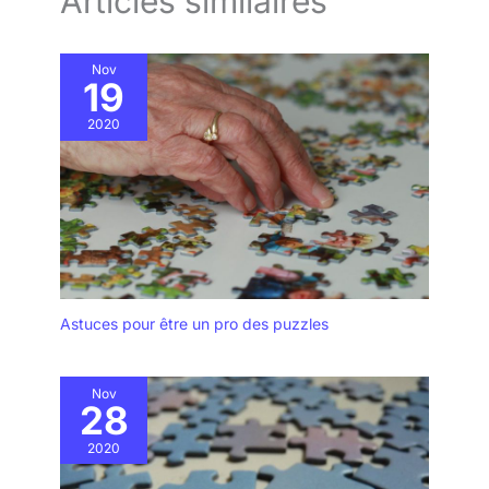
Articles similaires
Nov
19
2020
Astuces pour être un pro des puzzles
Nov
28
2020