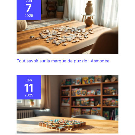
Jan
7
2025
Tout savoir sur la marque de puzzle : Asmodée
Jan
11
2025