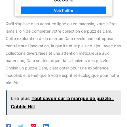
PARIS Simple à monter, cette superbe reproduction en 3D de
l'emblématique cathédrale Notre-Dame de Paris ravira petits et
grands, dès 10 ans ! Admirez tous les détails de finition de ce
monument et partez pour une évasion parisienne le temps d'un
puzzle. L'objet idéal et original pour décorer son intérieur !
Qu’il s’agisse d’un achat en ligne ou en magasin, vous n’êtes
HAUTE QUALITE : La technologie Easyclick et la qualité de
découpe des pièces permettent un encastrement parfait et
jamais loin de compléter votre collection de puzzles Dam.
assure ainsi la solidité du puzzle 3D, le tout SANS la moindre
COLLE ! Le montage est facile grâce aux instructions illustrées
Cette exploration de la marque Dam révèle une entreprise
et aux pièces de puzzle numérotées. Longueur : 34 cm,
Largeur : 16 cm, Hauteur : 26 cm UN CADEAU IDEAL pour tous
centrée sur l’innovation, la qualité et le plaisir du jeu. Avec des
les fans de puzzle ! Ce puzzle 3D peut s'assembler seul ou à
collections diversifiées et une attention méticuleuse aux
plusieurs pour partager un moment de convivialité en famille
ou entre amis. Un cadeau parfait à collectionner ou à offrir pour
matériaux, Dam se démarque dans l’univers des puzzles.
toute autre occasion : Noël, un anniversaire ou juste pour le
plaisir ! ENVIRONNEMENT : Fabriqué en Europe, ce puzzle est
Choisir un puzzle Dam, c’est opter pour une expérience
composé de matériaux issus de forêts bien gérées certifiées
FSC, de matériaux recyclés et de matériaux issus d’autres
inoubliable, bénéfique à votre esprit et écologique pour notre
sources contrôlées (FSC-C111262 ; FSC : organisme à but non
planète.
lucratif qui protège, contrôle et encourage la gestion durable
des forêts).
Lire plus
Tout savoir sur la marque de puzzle :
Cobble Hill