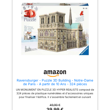
plaisant. Aucun outil ni colle
et crée une ambiance élégante,
requis: détachez, assemblez et
notamment en soirée.
complétez un projet créatif de 2
【Assemblage structuré】Le
heures qui améliore
processus d’assemblage bien
concentration et patience
organisé permet de construire
Modèle en bois décoratif
le modèle étape par étape,
d’architecture: Une fois terminé,
révélant progressivement la
ce puzzle Notre-Dame devient
structure architecturale jusqu’à
une pièce d’exposition raffinée
un résultat final impressionnant.
pour bureau, étagère ou salon.
【Structure en bois précise】
La finition bois naturel ajoute
Composé de 394 pièces en
élégance et peut être peinte
bois découpées avec précision,
pour un rendu unique et
ce modèle met en avant des
décoratif Cadeau unique puzzle
éléments détaillés tels que la
3D en bois: Idéal pour
rosace, les tours, la flèche
anniversaires, Noël ou
centrale et les arches
occasions spéciales, ce kit
caractéristiques. 【Objet
Notre-Dame combine plaisir,
décoratif et de collection】
concentration et art. Un présent
Convient aux personnes âgées
parfait pour amateurs
de 14 ans et plus. Ce modèle
d’architecture et créateurs
sert d’élément décoratif raffiné
Ravensburger - Puzzle 3D Building - Notre-Dame
souhaitant offrir ou collectionner
pour bureaux, étagères et
de Paris - A partir de 10 Ans - 324 pièces
Nuova edizione TG511 puzzle
espaces d’exposition, idéal
numérotées à Assembler sans Colle -
ROWOOD: Il nuovo TG511 Notre
pour les amateurs d’architecture
UN MONUMENT EN PUZZLE 3D HYPER REALISTE composé de
Accessoires de Finition Inclus - 12523
Dame arricchisce la collezione
et les collectionneurs.
324 pièces de plastique numérotées et d'accessoires uniques
ROWOOD insieme a modelli
pour finaliser l'édifice. Il s'assemble facilement en suivant
famosi come Big Ben, Tower
l'ordre des numéros des pièces pour un résultat sensationnel.
Bridge e Pagoda a Cinque
Contenu : 1 puzzle 3D de 324 pièces, ses accessoires de
49,90 €
Piani, completando la serie con
finition et une notice détaillée et illustrée. NOTRE DAME DE
39,99 €
un’aggiunta elegante e raffinata