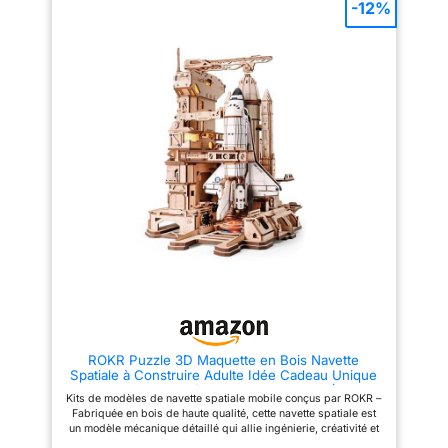
de fantasy. 【Éclairage créatif
maison perchée sur un grand
-12%
et détails ornementaux】 Doté
cerisier en fleurs. Fenêtres et
d'un système d'éclairage LED
portes bleues ouvrables,
dissimulé, chaque fenêtre et
escalier rotatif, ascenseur
chaque tour s'illuminent
fonctionnel, balançoires, bancs
chaleureusement, créant une
– chaque détail crée une scène
ambiance nocturne magique. Un
réaliste et chaleureuse. Ce
papier texturé spécial aux
puzzle 3D en bois est aussi un
accents métalliques met en
kit de maison miniature à
valeur les toits, tandis que des
assembler soi-même. 🧩【5
sculptures et des balcons
Heures d’Assemblage
raffinés rehaussent son charme
Détendu】Profitez de 5 heures
décoratif. 【Interaction
de détente en famille ! Les
mécanique】 Plus qu'une
puzzles en bois Rolife sont faits
simple maquette, ce château est
de bois épais et de haute
doté d'un mécanisme complexe
qualité, découpés avec
à engrenages. Les hélices et les
précision au laser. Les pièces
détails structurels bougent à
s’assemblent solidement grâce
l'unisson, créant un mouvement
à des tenons et mortaises. Les
dynamique et mettant en valeur
couleurs vives résistent au
l'essence même du style
temps grâce à un traitement UV.
steampunk. 【Construction de
🎁【Décoration pour
qualité supérieure】Fabriqué
Bibliothèque】Ce kit est à la
avec du bois découpé au laser
fois divertissant, éducatif et
ROKR Puzzle 3D Maquette en Bois Navette
avec précision et du papier
décoratif. Il constitue un
Spatiale à Construire Adulte Idée Cadeau Unique
spécial luxueux, ce puzzle de
excellent cadeau pour les
pour Homme(Space Shuttle LKA02)
863 pièces offre une
adultes et les enfants à
Kits de modèles de navette spatiale mobile conçus par ROKR –
expérience d'assemblage
l’occasion de Noël, de la Saint-
Fabriquée en bois de haute qualité, cette navette spatiale est
enrichissante de 10 à 15 heures.
Valentin, de la fête des Mères,
un modèle mécanique détaillé qui allie ingénierie, créativité et
Chaque pièce s'assemble
des Pères ou des Enfants. 💕
décoration de bureau pour les passionnés d’espace. Base de