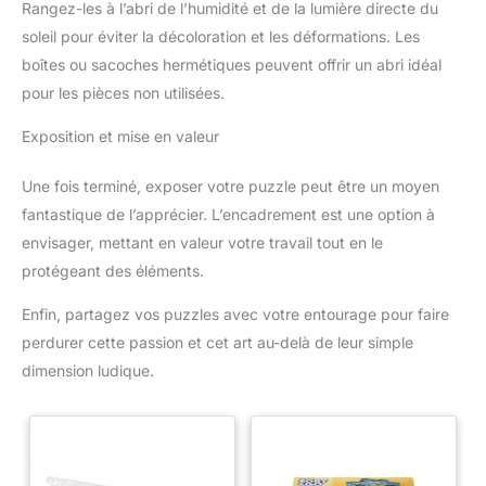
tapis sport fitness / tapis
Rangez-les à l’abri de l’humidité et de la lumière directe du
musculation est idéal pour une
soleil pour éviter la décoloration et les déformations. Les
utilisation dans des espaces où
une protection contre les chocs
boîtes ou sacoches hermétiques peuvent offrir un abri idéal
est essentielle.
pour les pièces non utilisées.
Exposition et mise en valeur
Une fois terminé, exposer votre puzzle peut être un moyen
fantastique de l’apprécier. L’encadrement est une option à
envisager, mettant en valeur votre travail tout en le
protégeant des éléments.
Enfin, partagez vos puzzles avec votre entourage pour faire
perdurer cette passion et cet art au-delà de leur simple
dimension ludique.