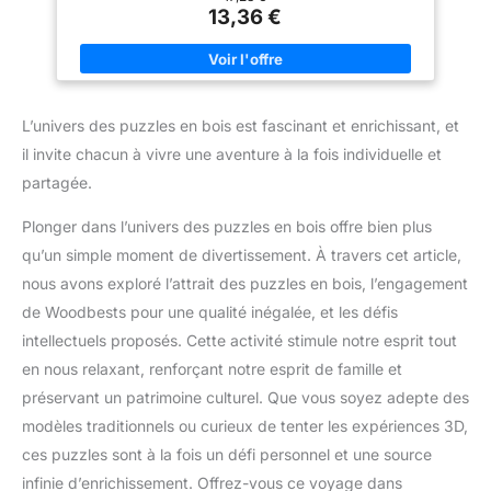
tous vos besoins de rangement
passionnés de puzzle. Pour
contenir un volume important de pièces, compatible avec les
13,36 €
et de gain de place.
parfaire leur kit du parfait
puzzles jusqu'à 1000 éléments. RANGEMENT COMPACT ET
puzzleur, les passionnés seront
TRANSPORTABLE : Accessoire conçu pour transporter
ravis de recevoir ce cadeau très
facilement votre puzzle lors de déplacements, tout en gardant
pratique. Un cadeau parfait et
chaque pièce bien sécurisée. ADAPTÉ AUX ENFANTS ET AUX
original pour toutes les
ADULTES : Recommandé dès 6 ans, cet organisateur favorise
occasions : Noël, un
la concentration et l’autonomie, rendant l’assemblage
anniversaire ou juste pour le
L’univers des puzzles en bois est fascinant et enrichissant, et
accessible à tous. SOLUTION DE TRI POUR FANS DE PUZZLES
plaisir.
: Un système de rangement structuré utile à la maison, en
il invite chacun à vivre une aventure à la fois individuelle et
voyage ou pour toute activité nécessitant un tri efficace des
pièces.
partagée.
Plonger dans l’univers des puzzles en bois offre bien plus
qu’un simple moment de divertissement. À travers cet article,
nous avons exploré l’attrait des puzzles en bois, l’engagement
de Woodbests pour une qualité inégalée, et les défis
intellectuels proposés. Cette activité stimule notre esprit tout
en nous relaxant, renforçant notre esprit de famille et
préservant un patrimoine culturel. Que vous soyez adepte des
modèles traditionnels ou curieux de tenter les expériences 3D,
ces puzzles sont à la fois un défi personnel et une source
infinie d’enrichissement. Offrez-vous ce voyage dans