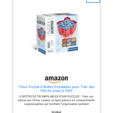
de rangement, protégeant
vos pièces comme bon vous
efficacement vos petites pièces
semble pour améliorer votre
contre la poussière et les
efficacité ! Lorsque vous
liquides. Vos affaires restent
souhaitez faire une pause
bien en place, évitant tout
durant l'assemblage, empilez
risque de déversement.
les bacs les uns sur les autres
Empilable et transparente: Cette
pour un maximum de gain de
petite boite de rangement
place. PARTAGEZ : Ces bacs
combine praticité et visibilité ;
sont très pratiques pour
empilable pour optimiser
partager et se passer des
l’espace de rangement et
pièces lorsqu'on assemble un
transparente pour identifier
puzzle à plusieurs. De plus, les
rapidement son contenu sans
bacs se rangent facilement
avoir à l’ouvrir, idéale pour une
dans leur boite, pour transporter
organisation efficace.
les pièces en toute sécurité et
Polyvalence d'Usage (Lego &
débarrasser rapidement une
Loisirs) : La solution rêvée pour
table. CONTENU: 8 bacs bleus
les passionnés de construction
en plastique en forme de pièces
et de création. Triez vos
de puzzle. Ces huit bacs sont
briques, vos pièces de puzzle
empilables pour trier et
ou votre matériel d'art plastique.
conserver ses pièces de puzzle
La taille unique de la boîte
: plus de pièces perdues. Les 8
Trieur Puzzle 6 Boîtes Empilables pour Trier des
permet de ranger de très petits
bacs peuvent contenir les
Pièces jusqu'à 1000
objets. À assortir pour un
pièces d'un puzzle de 1000
rangement modulable : Empilez
pièces. 8 bacs - Facile à
6 BOÎTES DE TRI EMPILABLES POUR PUZZLES : Triez vos
cette petite boite plastique avec
manipuler. Stable - Facile à
pièces par forme, couleur ou type grâce à six compartiments
les modèles complémentaires
empiler. Compact - Facile à
superposables qui facilitent l'organisation pendant
de la gamme (MCC-S, MCC-L)
ranger. UN CADEAU IDEAL pour
l'assemblage. DIMENSIONS CONÇUES POUR PUZZLES
pour créer un espace adapté à
les adultes et les enfants
COMPLEXES : Chaque boîte mesure 19 x 19 cm, conçue pour
17,28 €