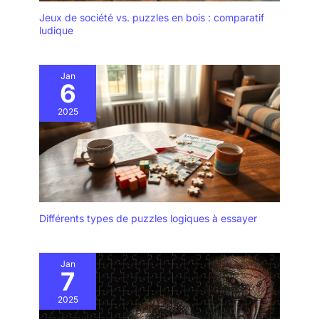
Jeux de société vs. puzzles en bois : comparatif
ludique
Jan
6
2025
Différents types de puzzles logiques à essayer
Jan
7
2025