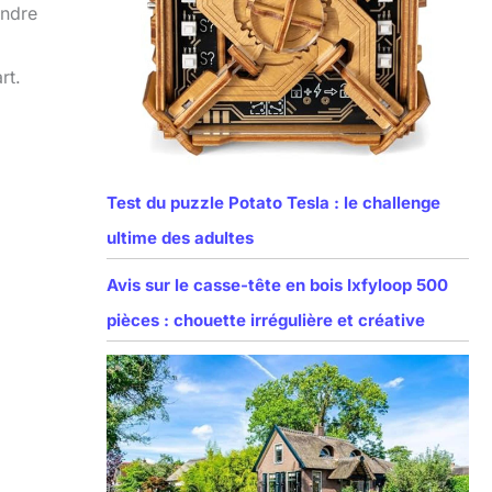
endre
rt.
Test du puzzle Potato Tesla : le challenge
ultime des adultes
Avis sur le casse-tête en bois Ixfyloop 500
pièces : chouette irrégulière et créative