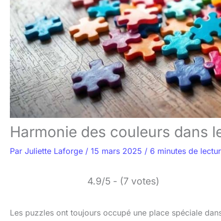
Harmonie des couleurs dans l
Par
Juliette Laforge
/
15 mars 2025
/
6 minutes de lectu
4.9/5 - (7 votes)
Les puzzles ont toujours occupé une place spéciale dans