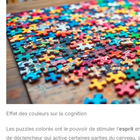
Effet des couleurs sur la cognition
Les puzzles colorés ont le pouvoir de stimuler l’
esprit
en
de déclencheur qui active certaines parties du cerveau, a