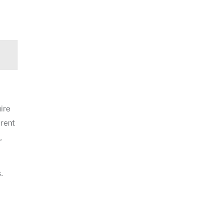
ire
grent
,
.