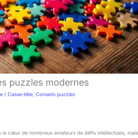
es puzzles modernes
re
/
Casse-tête
,
Conseils puzzles
 le cœur de nombreux amateurs de défis intellectuels, mai