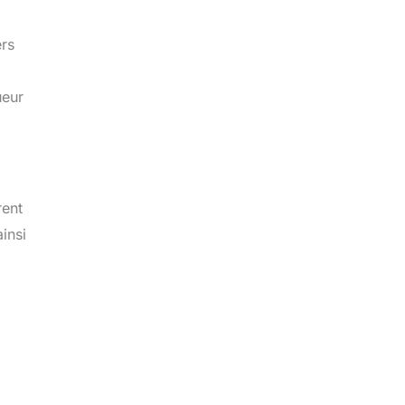
ers
ueur
rent
insi