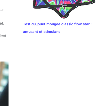
sur
êt.
Test du jouet mougee classic flow star :
amusant et stimulant
ient