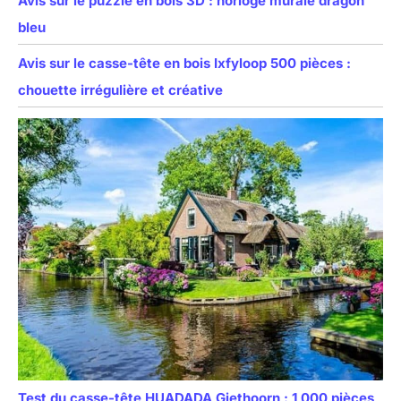
Avis sur le puzzle en bois 3D : horloge murale dragon
bleu
Avis sur le casse-tête en bois Ixfyloop 500 pièces :
chouette irrégulière et créative
Test du casse-tête HUADADA Giethoorn : 1 000 pièces