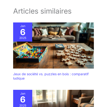
Articles similaires
Jan
6
2025
Jeux de société vs. puzzles en bois : comparatif
ludique
Jan
6
2025