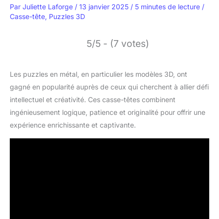
Par
Juliette Laforge
/
13 janvier 2025
/
5 minutes de lecture
/
Casse-tête
,
Puzzles 3D
5/5 - (7 votes)
Les puzzles en métal, en particulier les modèles 3D, ont
gagné en popularité auprès de ceux qui cherchent à allier défi
intellectuel et créativité. Ces casse-têtes combinent
ingénieusement logique, patience et originalité pour offrir une
expérience enrichissante et captivante.