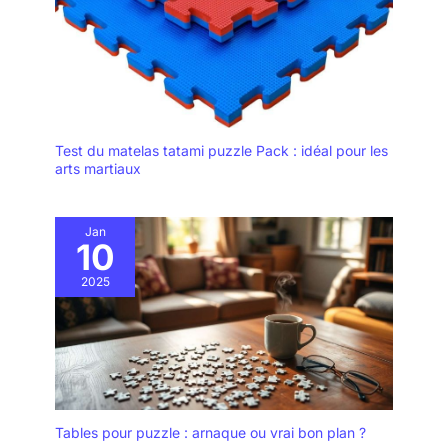
Test du matelas tatami puzzle Pack : idéal pour les
arts martiaux
Jan
10
2025
Tables pour puzzle : arnaque ou vrai bon plan ?