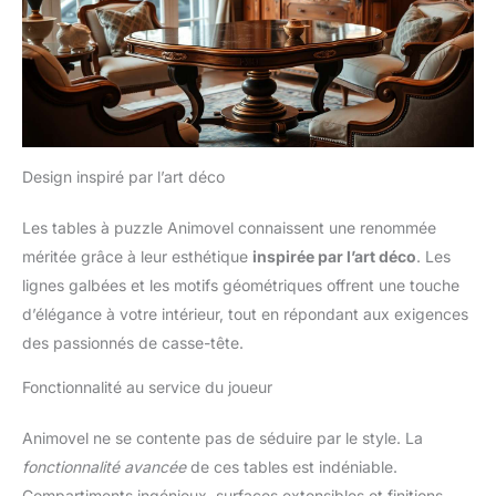
Design inspiré par l’art déco
Les tables à puzzle Animovel connaissent une renommée
méritée grâce à leur esthétique
inspirée par l’art déco
. Les
lignes galbées et les motifs géométriques offrent une touche
d’élégance à votre intérieur, tout en répondant aux exigences
des passionnés de casse-tête.
Fonctionnalité au service du joueur
Animovel ne se contente pas de séduire par le style. La
fonctionnalité avancée
de ces tables est indéniable.
Compartiments ingénieux, surfaces extensibles et finitions