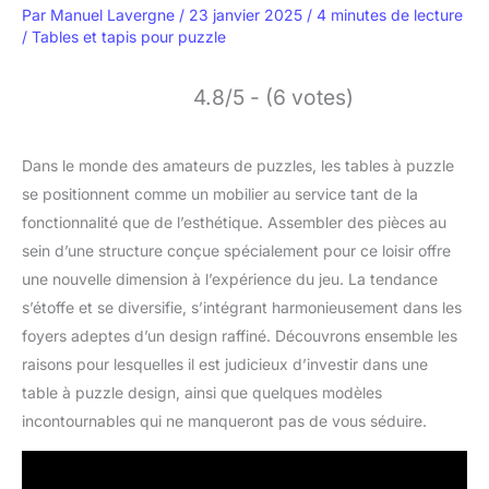
Par
Manuel Lavergne
/
23 janvier 2025
/
4 minutes de lecture
/
Tables et tapis pour puzzle
4.8/5 - (6 votes)
Dans le monde des amateurs de puzzles, les tables à puzzle
se positionnent comme un mobilier au service tant de la
fonctionnalité que de l’esthétique. Assembler des pièces au
sein d’une structure conçue spécialement pour ce loisir offre
une nouvelle dimension à l’expérience du jeu. La tendance
s’étoffe et se diversifie, s’intégrant harmonieusement dans les
foyers adeptes d’un design raffiné. Découvrons ensemble les
raisons pour lesquelles il est judicieux d’investir dans une
table à puzzle design, ainsi que quelques modèles
incontournables qui ne manqueront pas de vous séduire.